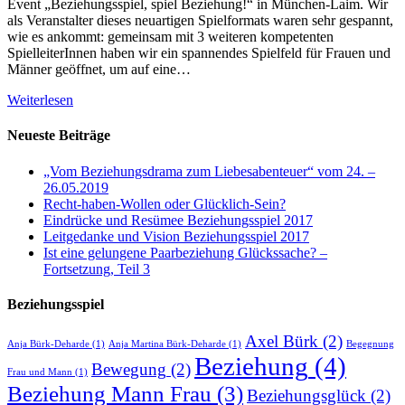
Event „Beziehungsspiel, spiel Beziehung!“ in München-Laim. Wir
als Veranstalter dieses neuartigen Spielformats waren sehr gespannt,
wie es ankommt: gemeinsam mit 3 weiteren kompetenten
SpielleiterInnen haben wir ein spannendes Spielfeld für Frauen und
Männer geöffnet, um auf eine…
Weiterlesen
Neueste Beiträge
„Vom Beziehungsdrama zum Liebesabenteuer“ vom 24. –
26.05.2019
Recht-haben-Wollen oder Glücklich-Sein?
Eindrücke und Resümee Beziehungsspiel 2017
Leitgedanke und Vision Beziehungsspiel 2017
Ist eine gelungene Paarbeziehung Glückssache? –
Fortsetzung, Teil 3
Beziehungsspiel
Axel Bürk
(2)
Anja Bürk-Deharde
(1)
Anja Martina Bürk-Deharde
(1)
Begegnung
Beziehung
(4)
Bewegung
(2)
Frau und Mann
(1)
Beziehung Mann Frau
(3)
Beziehungsglück
(2)