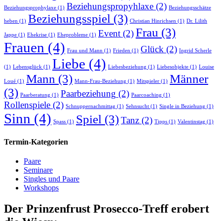
Beziehungspropyhlaxe
(2)
Beziehungsprophylaxe
(1)
Beziehungsschätze
Beziehungsspiel
(3)
heben
(1)
Christian Hinrichsen
(1)
Dr. Lilith
Frau
(3)
Event
(2)
Jappe
(1)
Ehekrise
(1)
Eheprobleme
(1)
Frauen
(4)
Glück
(2)
Frau und Mann
(1)
Frieden
(1)
Ingrid Scherle
Liebe
(4)
(1)
Lebensglück
(1)
Liebesbeziehung
(1)
Liebesobjekte
(1)
Louise
Mann
(3)
Männer
Loué
(1)
Mann-Frau-Beziehung
(1)
Mitspieler
(1)
(3)
Paarbeziehung
(2)
Paarberatung
(1)
Paarcoaching
(1)
Rollenspiele
(2)
Schnuppernachmittag
(1)
Sehnsucht
(1)
Single in Beziehung
(1)
Sinn
(4)
Spiel
(3)
Tanz
(2)
Spass
(1)
Tipps
(1)
Valentinstag
(1)
Termin-Kategorien
Paare
Seminare
Singles und Paare
Workshops
Der Prinzenfrust Prosecco-Treff erobert