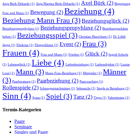
Axel Bürk
(2)
Anja Bürk-Deharde
(1)
Anja Martina Bürk-Deharde
(1)
Begegnung
Beziehung
(4)
Bewegung
(2)
Frau und Mann
(1)
Beziehung Mann Frau
(3)
Beziehungsglück
(2)
Beziehungspropyhlaxe
(2)
Beziehungsprophylaxe
(1)
Beziehungsschätze
Beziehungsspiel
(3)
heben
(1)
Christian Hinrichsen
(1)
Dr. Lilith
Frau
(3)
Event
(2)
Jappe
(1)
Ehekrise
(1)
Eheprobleme
(1)
Frauen
(4)
Glück
(2)
Frau und Mann
(1)
Frieden
(1)
Ingrid Scherle
Liebe
(4)
(1)
Lebensglück
(1)
Liebesbeziehung
(1)
Liebesobjekte
(1)
Louise
Mann
(3)
Männer
Loué
(1)
Mann-Frau-Beziehung
(1)
Mitspieler
(1)
(3)
Paarbeziehung
(2)
Paarberatung
(1)
Paarcoaching
(1)
Rollenspiele
(2)
Schnuppernachmittag
(1)
Sehnsucht
(1)
Single in Beziehung
(1)
Sinn
(4)
Spiel
(3)
Tanz
(2)
Spass
(1)
Tipps
(1)
Valentinstag
(1)
Termin-Kategorien
Paare
Seminare
Singles und Paare