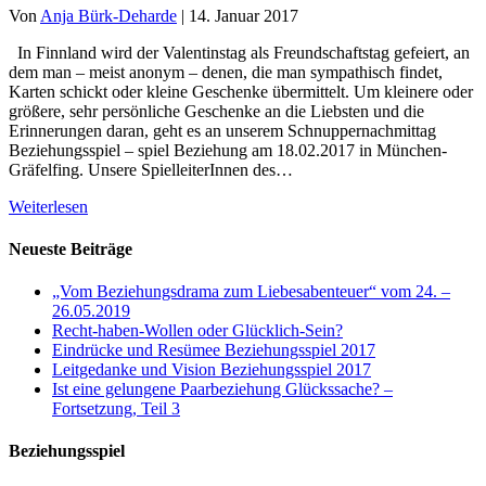
Von
Anja Bürk-Deharde
|
14. Januar 2017
In Finnland wird der Valentinstag als Freundschaftstag gefeiert, an
dem man – meist anonym – denen, die man sympathisch findet,
Karten schickt oder kleine Geschenke übermittelt. Um kleinere oder
größere, sehr persönliche Geschenke an die Liebsten und die
Erinnerungen daran, geht es an unserem Schnuppernachmittag
Beziehungsspiel – spiel Beziehung am 18.02.2017 in München-
Gräfelfing. Unsere SpielleiterInnen des…
Weiterlesen
Neueste Beiträge
„Vom Beziehungsdrama zum Liebesabenteuer“ vom 24. –
26.05.2019
Recht-haben-Wollen oder Glücklich-Sein?
Eindrücke und Resümee Beziehungsspiel 2017
Leitgedanke und Vision Beziehungsspiel 2017
Ist eine gelungene Paarbeziehung Glückssache? –
Fortsetzung, Teil 3
Beziehungsspiel