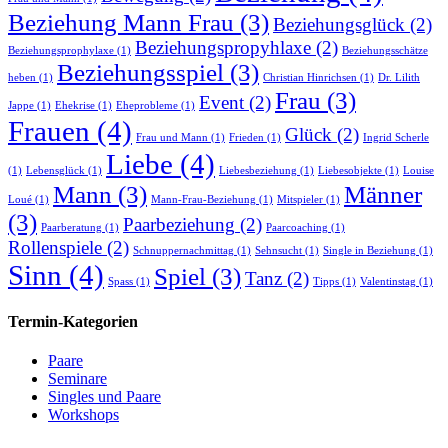
Beziehung Mann Frau
(3)
Beziehungsglück
(2)
Beziehungspropyhlaxe
(2)
Beziehungsprophylaxe
(1)
Beziehungsschätze
Beziehungsspiel
(3)
heben
(1)
Christian Hinrichsen
(1)
Dr. Lilith
Frau
(3)
Event
(2)
Jappe
(1)
Ehekrise
(1)
Eheprobleme
(1)
Frauen
(4)
Glück
(2)
Frau und Mann
(1)
Frieden
(1)
Ingrid Scherle
Liebe
(4)
(1)
Lebensglück
(1)
Liebesbeziehung
(1)
Liebesobjekte
(1)
Louise
Mann
(3)
Männer
Loué
(1)
Mann-Frau-Beziehung
(1)
Mitspieler
(1)
(3)
Paarbeziehung
(2)
Paarberatung
(1)
Paarcoaching
(1)
Rollenspiele
(2)
Schnuppernachmittag
(1)
Sehnsucht
(1)
Single in Beziehung
(1)
Sinn
(4)
Spiel
(3)
Tanz
(2)
Spass
(1)
Tipps
(1)
Valentinstag
(1)
Termin-Kategorien
Paare
Seminare
Singles und Paare
Workshops