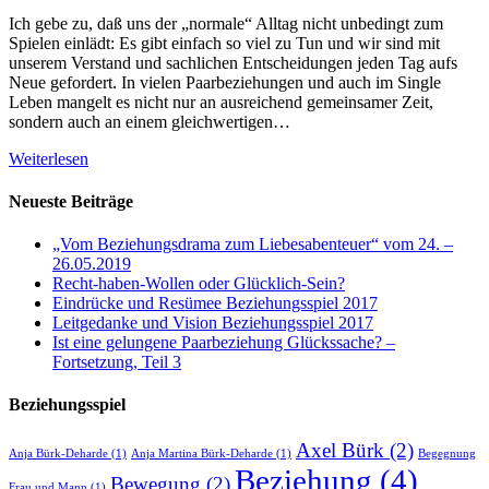
Ich gebe zu, daß uns der „normale“ Alltag nicht unbedingt zum
Spielen einlädt: Es gibt einfach so viel zu Tun und wir sind mit
unserem Verstand und sachlichen Entscheidungen jeden Tag aufs
Neue gefordert. In vielen Paarbeziehungen und auch im Single
Leben mangelt es nicht nur an ausreichend gemeinsamer Zeit,
sondern auch an einem gleichwertigen…
Weiterlesen
Neueste Beiträge
„Vom Beziehungsdrama zum Liebesabenteuer“ vom 24. –
26.05.2019
Recht-haben-Wollen oder Glücklich-Sein?
Eindrücke und Resümee Beziehungsspiel 2017
Leitgedanke und Vision Beziehungsspiel 2017
Ist eine gelungene Paarbeziehung Glückssache? –
Fortsetzung, Teil 3
Beziehungsspiel
Axel Bürk
(2)
Anja Bürk-Deharde
(1)
Anja Martina Bürk-Deharde
(1)
Begegnung
Beziehung
(4)
Bewegung
(2)
Frau und Mann
(1)